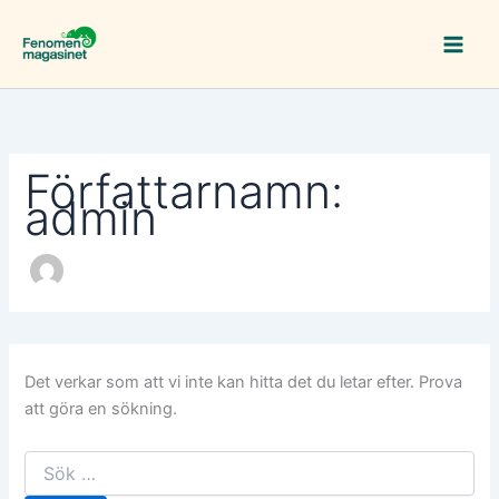
Sök
Hoppa
efter:
till
innehåll
Författarnamn:
admin
Det verkar som att vi inte kan hitta det du letar efter. Prova
att göra en sökning.