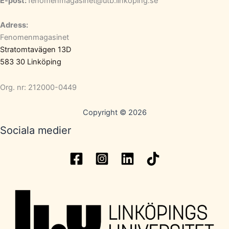
E-post:
fenomenmagasinet@utb.linkoping.se
Adress:
Fenomenmagasinet
Stratomtavägen 13D
583 30 Linköping
Org. nr: 212000-0449
Copyright © 2026
Sociala medier