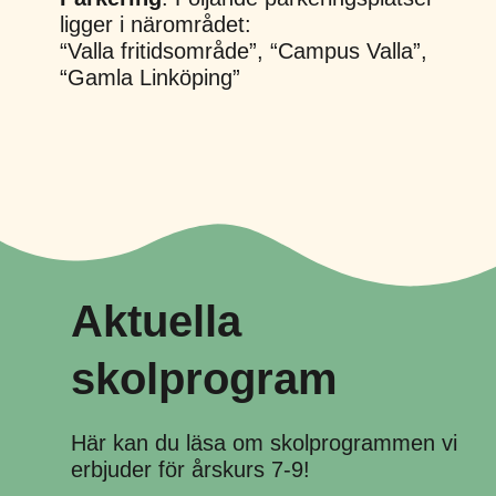
ligger i närområdet:
“Valla fritidsområde”, “Campus Valla”,
“Gamla Linköping”
Aktuella
skolprogram
Här kan du läsa om skolprogrammen vi
erbjuder för årskurs 7-9!