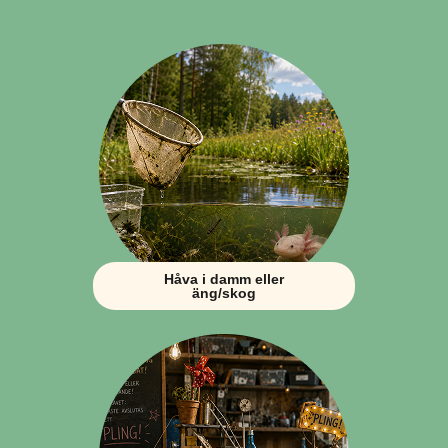
Håva i damm eller
äng/skog​