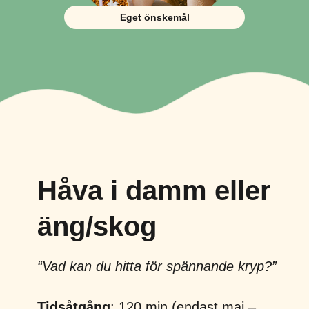
Eget önskemål
Håva i damm eller
äng/skog
“Vad kan du hitta för spännande kryp?”
Tidsåtgång
: 120 min (endast maj –