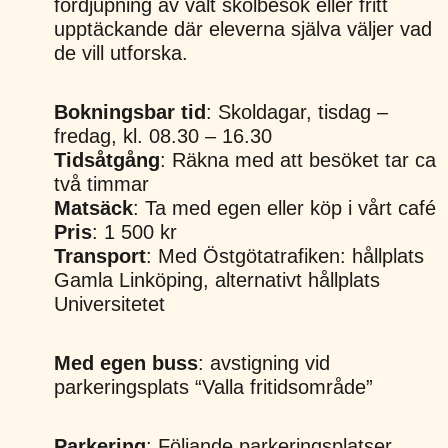
fördjupning av valt skolbesök eller fritt
upptäckande där eleverna själva väljer vad
de vill utforska.
Bokningsbar tid
: Skoldagar, tisdag –
fredag, kl. 08.30 – 16.30
Tidsåtgång
: Räkna med att besöket tar ca
två timmar
Matsäck
: Ta med egen eller köp i vårt café
Pris
: 1 500 kr
Transport
: Med Östgötatrafiken: hållplats
Gamla Linköping, alternativt hållplats
Universitetet
Med egen buss
: avstigning vid
parkeringsplats “Valla fritidsområde”
Parkering
: Följande parkeringsplatser