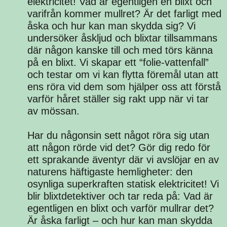
elektricitet! Vad är egentligen en blixt och
varifrån kommer mullret? Är det farligt med
åska och hur kan man skydda sig? Vi
undersöker åskljud och blixtar tillsammans
där någon kanske till och med törs känna
på en blixt. Vi skapar ett “folie-vattenfall”
och testar om vi kan flytta föremål utan att
ens röra vid dem som hjälper oss att förstå
varför håret ställer sig rakt upp när vi tar
av mössan.
Har du någonsin sett något röra sig utan
att någon rörde vid det? Gör dig redo för
ett sprakande äventyr där vi avslöjar en av
naturens häftigaste hemligheter: den
osynliga superkraften statisk elektricitet! Vi
blir blixtdetektiver och tar reda på: Vad är
egentligen en blixt och varför mullrar det?
Är åska farligt – och hur kan man skydda