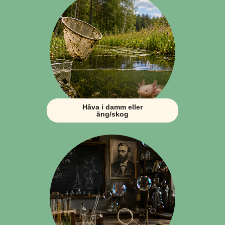
Håva i damm eller
äng/skog​