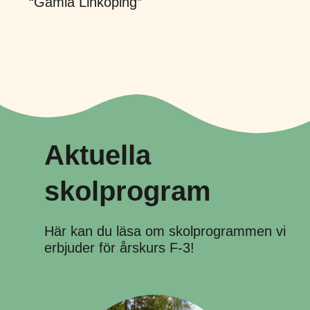
“Gamla Linköping”
Aktuella
skolprogram
Här kan du läsa om skolprogrammen vi
erbjuder för årskurs F-3!